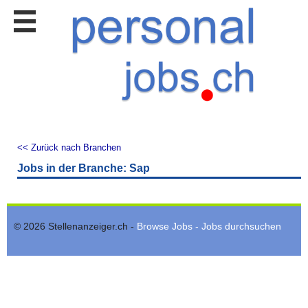
Stellen
finden
Stellen
inserieren
Personalberatungen
Personalberatungen
Tipp's
<< Zurück nach Branchen
WERBUNG
Jobs in der Branche: Sap
publizieren
JOB-
App's
© 2026 Stellenanzeiger.ch -
Browse Jobs - Jobs durchsuchen
Lehrstellen
finden
Lehrstellen
gratis
inserieren