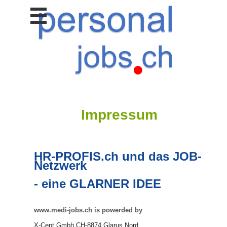
Stellen
finden
Stellen
inserieren
Personalberatungen
Personalberatungen
Tipp's
Impressum
WERBUNG
publizieren
JOB-
App's
HR-PROFIS.ch und das JOB-
Netzwerk
Lehrstellen
finden
- eine GLARNER IDEE
Lehrstellen
gratis
inserieren
www.medi-jobs.ch is powerded by
X-Cept Gmbh CH-8874 Glarus Nord