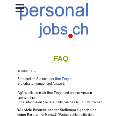
Stellen
finden
Stellen
inserieren
Personalberatungen
Personalberatungen
Tipp's
FAQ
WERBUNG
publizieren
in Arbeit >!--
JOB-
App's
Bitte stellen Sie uns
hier Ihre Fragen.
Sie erhalten umgehend Antwort.
Lehrstellen
finden
Ggf. publizieren wir Ihre Frage und unsere Antwort
anonym hier.
Lehrstellen
Bitte informieren Sie uns, falls Sie das NICHT wünschen.
gratis
inserieren
Wie viele Besuche hat der Stellenanzeiger.ch und
seine Partner im Monat?
(Partnerzahlen bitte dort