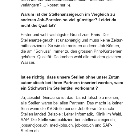
verlängern? ... kostet nur :-(.
Warum ist der Stellenanzeiger.ch im Vergleich zu
anderen Job-Portalen so viel günstiger? Leidet da
nicht die Qualität?
Erster und wohl wichtigster Grund zum Preis: Der
Stellenanzeiger.ch ist unabhängig und muss keine Zeitung
mitfinanzieren. So wie die meisten anderen Job-Börsen,
die am "Schluss" immer zu den grossen Print-Konzernen
gehören. Qualität: Da kochen wohl alle mit dem gleichen
Wasser.
Ist es richtig, dass unsere Stellen ohne unser Zutun
automatisch bei Ihren Partnern inseriert werden, wenn
ein Stichwort im Stellentitel vorkommt ?
Ja, absolut. Genau so ist das. Es ist falsch zu meinen,
alle Stellen wären bei allen Partnern. Das macht ja keinen
Sinn wenn die KV-Stelle bei der Job-Börse für oracle-
Stellen landet! Beispiel: Leiter Informatik, Klinik im Wald,
SAP. Die Stelle wird publiziert bei: stellenanzeiger.ch,
jobsandjobs.ch, medi-jobs.ch, job-box.ch und SAP-
Stellen.ch.