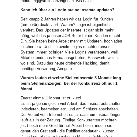
marketing@stellenanzeiger.ch. Bis bald!
Kann ich über ein Login meine Inserate updaten?
Seit knapp 2 Jahren haben wir das Login für Kunden
(temporär) deaktiviert. Warum? Login ist eigentlich
veraltet. Das Updaten der Inserate ist gar nicht mehr
nötig, weil das ja unser JOB-Boter für die Kunden macht.
D.h. Sie haben keine Arbeit mehr mit Updaten, hochladen,
löschen etc. Und ... zuviele Logins machten unser
System immer löchriger. Viele Logins veralteteten, weil
Mitarbeitende aus Firma ausgetreten, Passworte weiss
wo sind. Dazu das heute drohende Hacking, damit
unnötige Verwirrung, Aengste.
Warum laufen einzelne Stelleninserate 3 Monate lang
beim Stellenanzeiger, bei der Konkurrenz oft nur 1
Monat
Zuerst einmal 1 Monat ist zu kurz!
Es ist ja genau gleich viel Arbeit, das Inserat aufschalten,
indexieren, bearbeiten etc. und am Schluss abschalten.
Der Vorteil vom Internet ist es ja, dass ein Inserat länger
läuft als in der Zeitung. Findige Konkurrenten möchten
jetzt noch mehr Geld für null Arbeit holen, indem sie
genau den Gratisteil - die Publikationsdauer - kürzen.
Dann kommt das automatische Mail... möchten Sie