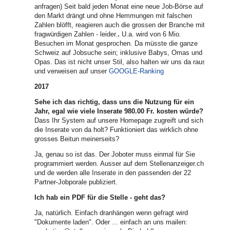
anfragen) Seit bald jeden Monat eine neue Job-Börse auf
den Markt drängt und ohne Hemmungen mit falschen
Zahlen blöfft, reagieren auch die grossen der Branche mit
fragwürdigen Zahlen - leider.
.
U.a. wird von 6 Mio.
Besuchen im Monat gesprochen. Da müsste die ganze
Schweiz auf Jobsuche sein; inklusive Babys, Omas und
Opas. Das ist nicht unser Stil, also halten wir uns da raus
und verweisen auf unser
GOOGLE-Ranking
2017
Sehe ich das richtig, dass uns die Nutzung für ein
Jahr, egal wie viele Inserate 980.00 Fr. kosten würde?
Dass Ihr System auf unsere Homepage zugreift und sich
die Inserate von da holt? Funktioniert das wirklich ohne
grosses Beitun meinerseits?
Ja, genau so ist das. Der Joboter muss einmal für Sie
programmiert werden. Ausser auf dem Stellenanzeiger.ch
und de werden alle Inserate in den passenden der 22
Partner-Jobporale publiziert.
Ich hab ein PDF für die Stelle - geht das?
Ja, natürlich. Einfach dranhängen wenn gefragt wird
"Dokumente laden". Oder ... einfach an uns mailen: