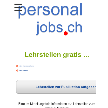
Stellen
finden
Stellen
inserieren
Personalberatungen
Personalberatungen
Tipp's
Lehrstellen gratis ...
WERBUNG
publizieren
JOB-
App's
Lehrstellen
finden
Lehrstellen zur Publikation aufgeben
Lehrstellen
gratis
inserieren
Bitte im Mitteilungsfeld informieren zu: Lehrstellen zum