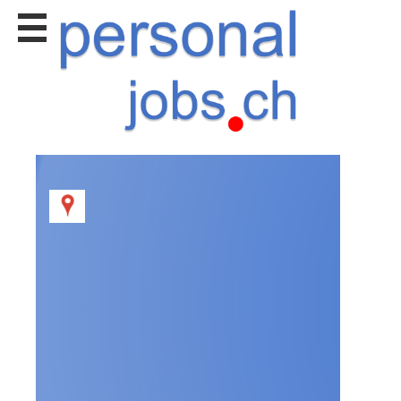
Stellen
finden
Stellen
inserieren
Personalberatungen
Personalberatungen
Tipp's
WERBUNG
publizieren
JOB-
App's
Lehrstellen
finden
Lehrstellen